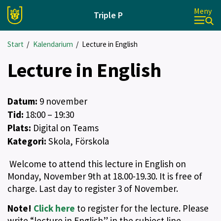
Meny
Triple P
Start
/
Kalendarium
/
Lecture in English
Lecture in English
Datum:
9
november
Tid:
18:00 – 19:30
Plats:
Digital on Teams
Kategori:
Skola, Förskola
Welcome to attend this lecture in English on
Monday, November 9th at 18.00-19.30. It is free of
charge. Last day to register 3 of November.
Note!
Click here
to register for the lecture. Please
write “lecture in English” in the subject line.