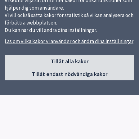
Vi skulle vilja sätta lite fler kakor för olika funktioner som
hjälper dig som användare.
Vi vill också sätta kakor för statistik så vi kan analysera och
förbättra webbplatsen.
Du kan när du vill ändra dina inställningar.
Läs om vilka kakor vi använder och ändra dina inställningar
Sidfot
Tillåt alla kakor
Huvudmeny
Tillåt endast nödvändiga kakor
Start
Nyheter
Kalendarium
Om vår verksamhet
Kontakt
Snabblänkar