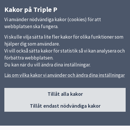
Kakor på Triple P
Vi använder nödvändiga kakor (cookies) för att
webbplatsen ska fungera.
Vi skulle vilja sätta lite fler kakor för olika funktioner som
hjälper dig som användare.
Vi vill också sätta kakor för statistik så vi kan analysera och
förbättra webbplatsen.
Du kan när du vill ändra dina inställningar.
Läs om vilka kakor vi använder och ändra dina inställningar
Sidfot
Tillåt alla kakor
Huvudmeny
Tillåt endast nödvändiga kakor
Start
Nyheter
Kalendarium
Om vår verksamhet