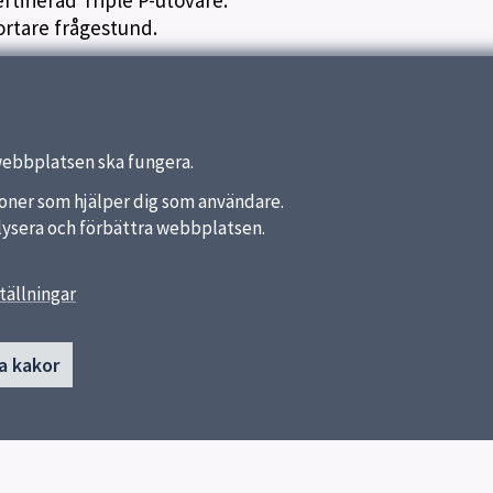
rtifierad Triple P-utövare.
ortare frågestund.
nmäla dig via telefon, ring:
webbplatsen ska fungera.
nktioner som hjälper dig som användare.
analysera och förbättra webbplatsen.
tällningar
länkar
Kontakt
a kakor
Föräldravägledningen Triple P
a kommun
Skicka e-post
ket
Fler kontaktvägar