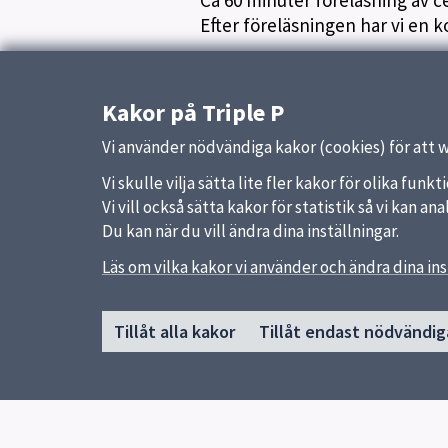
Ca 60 minuter föreläsning av ce
Efter föreläsningen har vi en k
Har du frågor eller om du vill a
Kakor på Triple P
Elin Andersson 0766-984996
Sandrine Karlsson 0766-986065
Vi använder nödvändiga kakor (cookies) för att 
Vi skulle vilja sätta lite fler kakor för olika fu
Vi vill också sätta kakor för statistik så vi kan 
Du kan när du vill ändra dina inställningar.
Läs om vilka kakor vi använder och ändra dina ins
Sidfot
Huvudmeny
Snabb
Tillåt alla kakor
Tillåt endast nödvändig
Start
Uppsal
Nyheter
Skolver
Kalendarium
Om vår verksamhet
Kontakt