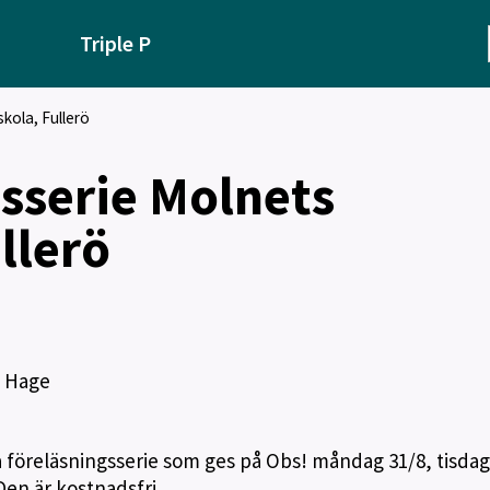
Triple P
kola, Fullerö
sserie Molnets
llerö
ö Hage
föreläsningsserie som ges på Obs! måndag 31/8, tisdag
 Den är kostnadsfri.