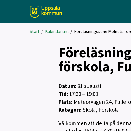
Start
/
Kalendarium
/
Föreläsningsserie Molnets förs
Föreläsning
förskola, Fu
Datum:
31
augusti
Tid:
17:30 – 19:00
Plats:
Meteorvägen 24, Fuller
Kategori:
Skola, Förskola
Välkommen att delta på denna 
och tisdag 15/9 kl.17.30 -19.00.