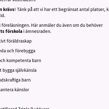
n krävs
! Tänk på att vi har ett begränsat antal platser,
id.
ll föreläsningen. Här anmäler du även om du behöver
ts förskola
i ämnesraden.
ivt föräldraskap
ereda och förebygga
 och kompetenta barn
tt bygga självkänsla
ndskraftiga barn
 hantera känslor