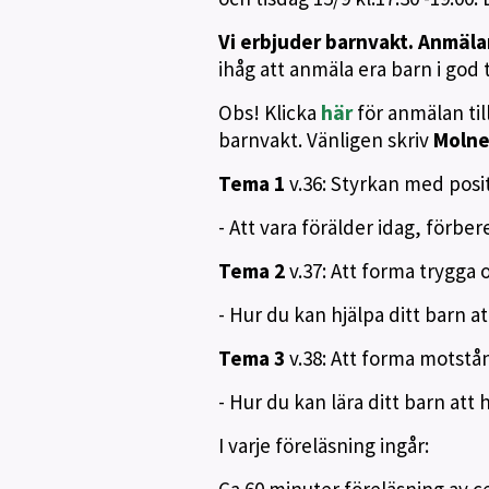
Vi erbjuder barnvakt. Anmäla
ihåg att anmäla era barn i god t
Obs! Klicka
här
för anmälan ti
barnvakt. Vänligen skriv
Molne
Tema 1
v.36: Styrkan med posit
- Att vara förälder idag, förb
Tema 2
v.37: Att forma trygga
- Hur du kan hjälpa ditt barn a
Tema 3
v.38: Att forma motstå
- Hur du kan lära ditt barn att
I varje föreläsning ingår: