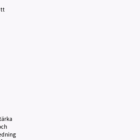
tt
tärka
och
ledning