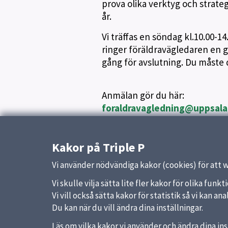
prova olika verktyg och strat
år.
Vi träffas en söndag kl.10.00-1
ringer föräldravägledaren en g
gång för avslutning. Du måste d
Anmälan gör du här:
foraldravagledning@uppsala
Vid frågor ring:
Kakor på Triple P
Elin Andersson 0766-984996
Sandrine Karlsson 0766-986065
Vi använder nödvändiga kakor (cookies) för att 
Vi skulle vilja sätta lite fler kakor för olika fu
Vi vill också sätta kakor för statistik så vi kan 
Du kan när du vill ändra dina inställningar.
Läs om vilka kakor vi använder och ändra dina ins