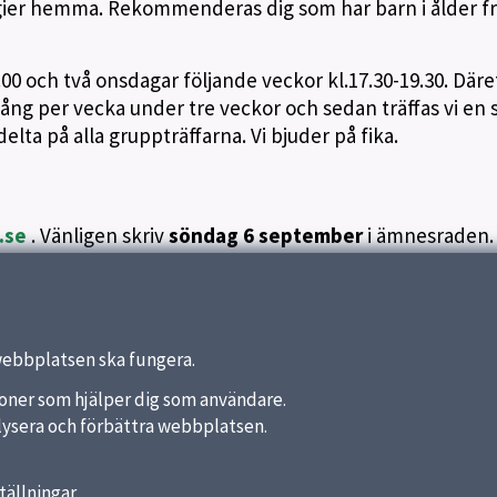
egier hemma. Rekommenderas dig som har barn i ålder fr
4.00 och två onsdagar följande veckor kl.17.30-19.30. Däre
ång per vecka under tre veckor och sedan träffas vi en s
elta på alla gruppträffarna. Vi bjuder på fika.
.se
. Vänligen skriv
söndag 6 september
i ämnesraden.
webbplatsen ska fungera.
nktioner som hjälper dig som användare.
analysera och förbättra webbplatsen.
tällningar